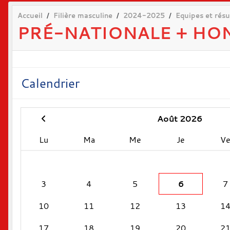
Accueil
Filière masculine
2024-2025
Equipes et résu
PRÉ-NATIONALE + HO
Calendrier
Août 2026
Lu
Ma
Me
Je
V
3
4
5
6
7
10
11
12
13
1
17
18
19
20
2