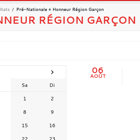
ltats
Pré-Nationale + Honneur Région Garçon
NNEUR RÉGION GARÇON
06
AOÛT
e
Sa
Di
1
2
8
9
4
15
16
1
22
23