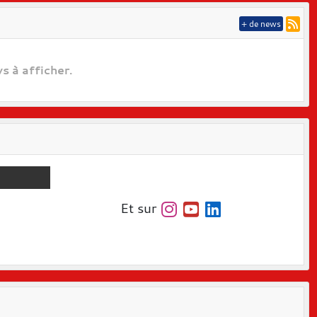
+ de news
 à afficher.
Et sur