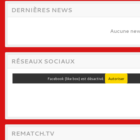
DERNIÈRES NEWS
Aucune news
RÉSEAUX SOCIAUX
Facebook (like box) est désactivé.
Autoriser
REMATCH.TV